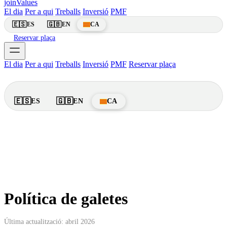
join
Values
El dia
Per a qui
Treballs
Inversió
PMF
🇪🇸
🇬🇧
ES
EN
CA
Reservar plaça
El dia
Per a qui
Treballs
Inversió
PMF
Reservar plaça
🇪🇸
🇬🇧
ES
EN
CA
Política de galetes
Última actualització: abril 2026