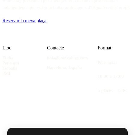
Bootcamp presencial per a terapeutes, coaches i professionals
independents que volen treballar amb agents d'IA
amb criteri propi
.
Reservar la meva plaça
Lloc
Contacte
Format
El dia
hola@joinvalues.com
Presencial
Per a qui
Barcelona, España
Treballs
PMF
10:00 a 17:00
5 places · 120€
© 2026 JoinValues. Tots els drets reservats.