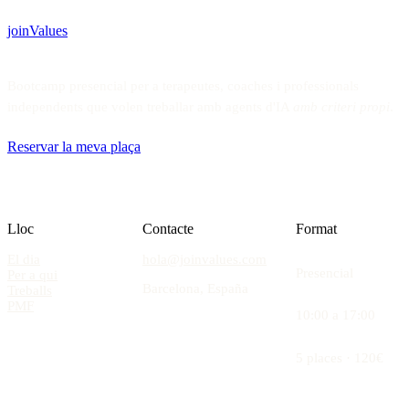
join
Values
Bootcamp presencial per a terapeutes, coaches i professionals
independents que volen treballar amb agents d'IA
amb criteri propi
.
Reservar la meva plaça
Lloc
Contacte
Format
El dia
hola@joinvalues.com
Presencial
Per a qui
Barcelona, España
Treballs
PMF
10:00 a 17:00
5 places · 120€