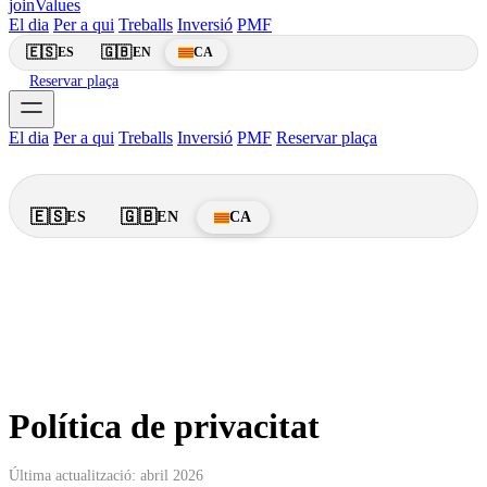
join
Values
El dia
Per a qui
Treballs
Inversió
PMF
🇪🇸
🇬🇧
ES
EN
CA
Reservar plaça
El dia
Per a qui
Treballs
Inversió
PMF
Reservar plaça
🇪🇸
🇬🇧
ES
EN
CA
Política de privacitat
Última actualització: abril 2026